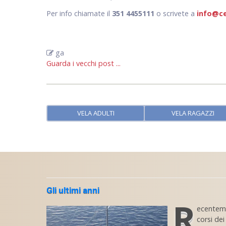
Per info chiamate il
351 4455111
o scrivete a
info@c
ga
Guarda i vecchi post ...
VELA ADULTI
VELA RAGAZZI
Gli ultimi anni
R
ecenteme
corsi de