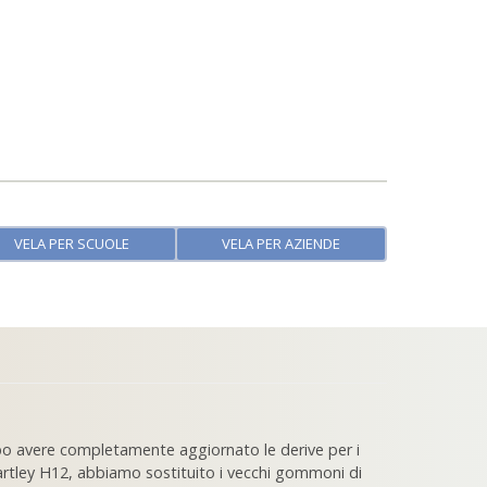
VELA PER SCUOLE
VELA PER AZIENDE
opo avere completamente aggiornato le derive per i
 Hartley H12, abbiamo sostituito i vecchi gommoni di