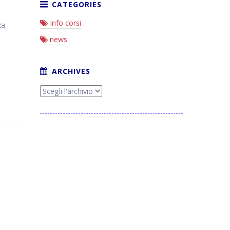
Info corsi
za
news
i