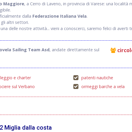
o Maggiore
, a Cerro di Laveno, in provincia di Varese: una località 
ibile.
fficialmente dalla
Federazione Italiana Vela
.
li altri settori.
na delle nostre attività... vieni a conoscerci, saremo felici di averti t
ovela Sailing Team Asd
, andate direttamente sul
circol
leggio e charter
patenti nautiche
ociere sul Verbano
ormeggi barche a vela
2 Miglia dalla costa