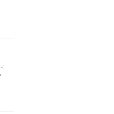
la).
a