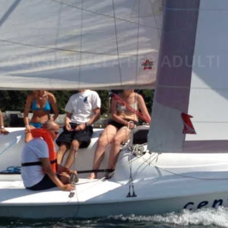
CORSI DI VELA PER ADULTI
su cabinato e/o deriva - corsi di gruppo e dedicati
CORSI VELA ADULTI