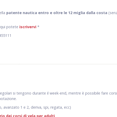
ella
patente nautica entro e oltre le 12 miglia dalla costa
(sen
qui potete
iscrivervi
*
4455111
a regolari si tengono durante il week-end, mentre è possibile fare cors
notazione.
io, avanzato 1 e 2, deriva, spi, regata, ecc)
rio dei corsi di vela per adulti