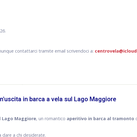
26.
munque contattarci tramite email scrivendoci a:
centrovela@iclou
un'uscita in barca a vela sul Lago Maggiore
ul Lago Maggiore
, un romantico
aperitivo in barca al tramonto
o
a dare a chi desiderate.