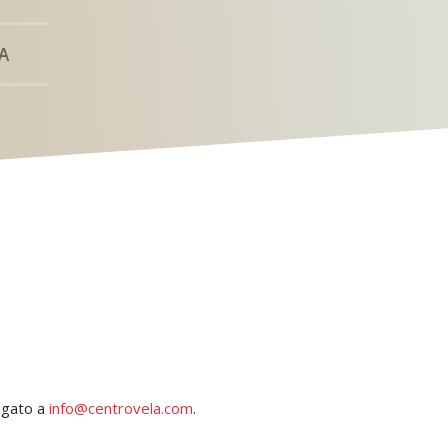
A
legato a
info@centrovela.com
.