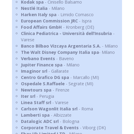
Kodak spa
- Cinisello Balsamo
Nestlé Italia
- Milano
Harken Italy
spa
- Limido Comasco
European Commission JRC
- Ispra
Food Affairs GmbH
- Kronberg (DE)
Clinica Pediatrica
- Università dell’Insubria
-
Varese
Banco Bilbao Vizcaya Argentaria S.A.
- Milano
The Walt Disney Company Italia spa
- Milano
Verbano Events
- Baveno
Jupiter Finance spa
- Milano
Imaginor srl
- Gallarate
Centro Grafico DG spa
- Marcallo (MI)
Ospedale S.Raffaele
- Segrate (MI)
Newtours spa
- Firenze
Iter srl
- Perugia
Linea Staff srl
- Varese
Carlson Wagonlit Italia srl
- Roma
Lamberti spa
- Albizzate
Datalogic ADC srl
- Bologna
Corporate Travel & Events
- Viborg (DK)
Ebay Uk Limited LTD
- Milano